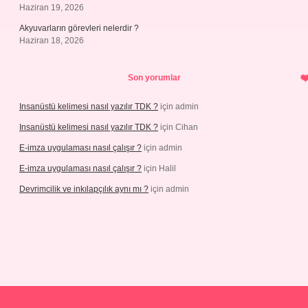
Haziran 19, 2026
Akyuvarların görevleri nelerdir ?
Haziran 18, 2026
Son yorumlar
Insanüstü kelimesi nasıl yazılır TDK ?
için
admin
Insanüstü kelimesi nasıl yazılır TDK ?
için
Cihan
E-imza uygulaması nasıl çalışır ?
için
admin
E-imza uygulaması nasıl çalışır ?
için
Halil
Devrimcilik ve inkılapçılık aynı mı ?
için
admin
ps://piabellaguncel.com/