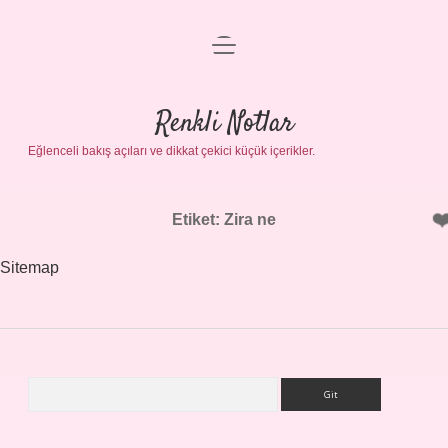
menüyü
Gizlilik Politikası
aç
Hakkımızda
Renkli Notlar
Yasal Uyarı
Eğlenceli bakış açıları ve dikkat çekici küçük içerikler.
Etiket:
Zira ne
Sitemap
Arama
Sidebar