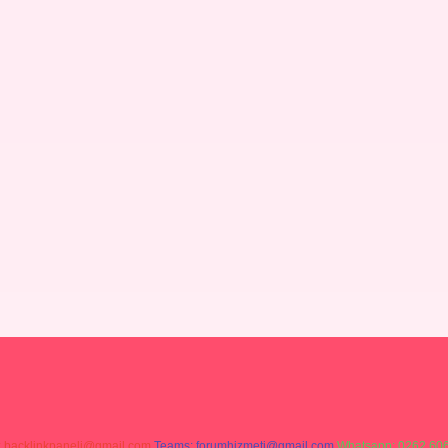
:
backlinkpaneli@gmail.com
Teams:
forumhizmeti@gmail.com
Whatsapp: 0262 606