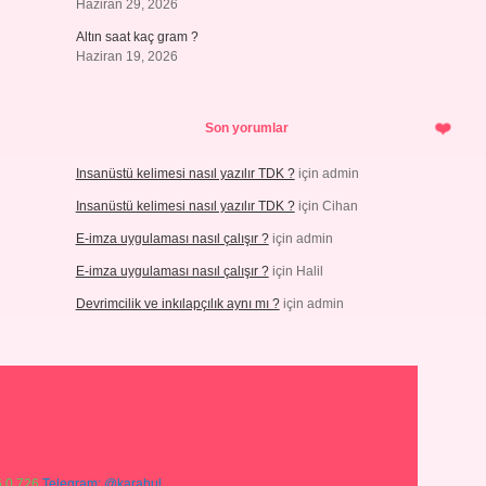
Haziran 29, 2026
Altın saat kaç gram ?
Haziran 19, 2026
Son yorumlar
Insanüstü kelimesi nasıl yazılır TDK ?
için
admin
Insanüstü kelimesi nasıl yazılır TDK ?
için
Cihan
E-imza uygulaması nasıl çalışır ?
için
admin
E-imza uygulaması nasıl çalışır ?
için
Halil
Devrimcilik ve inkılapçılık aynı mı ?
için
admin
 0 726
Telegram: @karabul