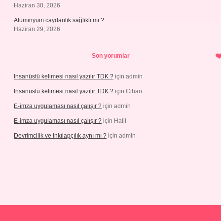
Haziran 30, 2026
Alüminyum caydanlık sağlıklı mı ?
Haziran 29, 2026
Son yorumlar
Insanüstü kelimesi nasıl yazılır TDK ?
için
admin
Insanüstü kelimesi nasıl yazılır TDK ?
için
Cihan
E-imza uygulaması nasıl çalışır ?
için
admin
E-imza uygulaması nasıl çalışır ?
için
Halil
Devrimcilik ve inkılapçılık aynı mı ?
için
admin
ps://piabellaguncel.com/