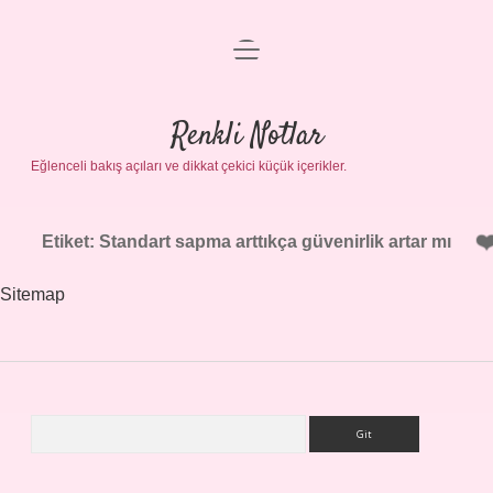
menüyü
Gizlilik Politikası
aç
Hakkımızda
Renkli Notlar
Yasal Uyarı
Eğlenceli bakış açıları ve dikkat çekici küçük içerikler.
Etiket:
Standart sapma arttıkça güvenirlik artar mı
Sitemap
Arama
Sidebar