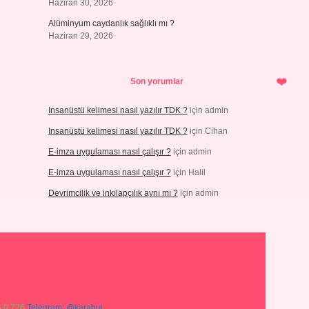
Haziran 30, 2026
Alüminyum caydanlık sağlıklı mı ?
Haziran 29, 2026
Son yorumlar
Insanüstü kelimesi nasıl yazılır TDK ?
için
admin
Insanüstü kelimesi nasıl yazılır TDK ?
için
Cihan
E-imza uygulaması nasıl çalışır ?
için
admin
E-imza uygulaması nasıl çalışır ?
için
Halil
Devrimcilik ve inkılapçılık aynı mı ?
için
admin
 0 726
Telegram: @karabul