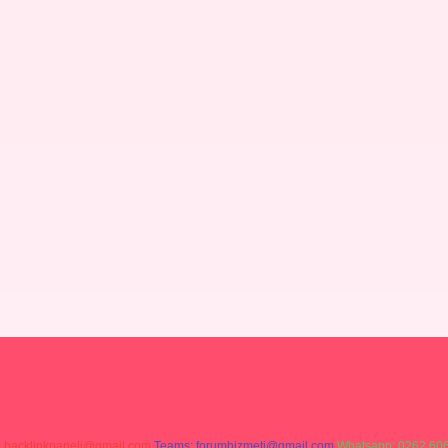
:
backlinkpaneli@gmail.com
Teams:
forumhizmeti@gmail.com
Whatsapp: 0262 606