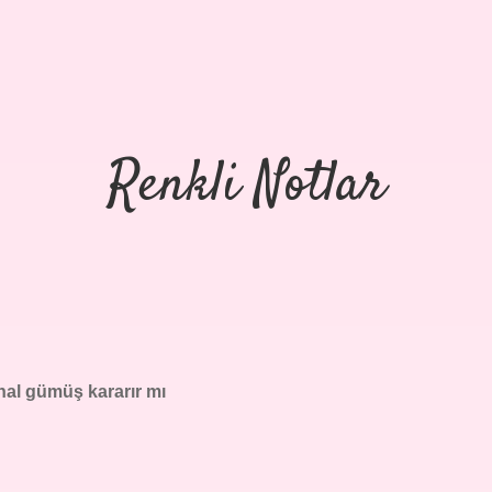
Renkli Notlar
inal gümüş kararır mı