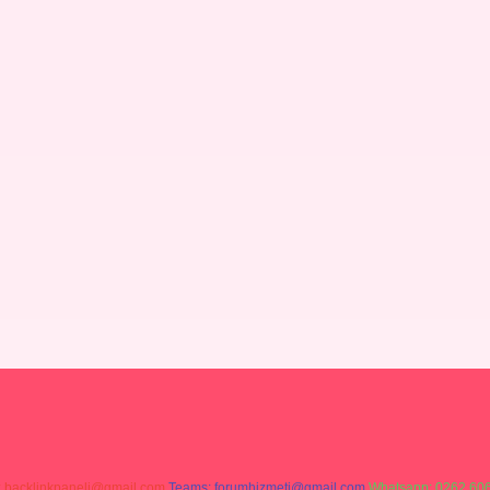
:
backlinkpaneli@gmail.com
Teams:
forumhizmeti@gmail.com
Whatsapp: 0262 606