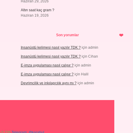
Haziran 29, 2026
Altın saat kaç gram ?
Haziran 19, 2026
Son yorumlar
Insanüstü kelimesi nasıl yazılır TDK ?
için
admin
Insanüstü kelimesi nasıl yazılır TDK ?
için
Cihan
E-imza uygulaması nasıl çalışır ?
için
admin
E-imza uygulaması nasıl çalışır ?
için
Halil
Devrimcilik ve inkılapçılık aynı mı ?
için
admin
 0 726
Telegram: @karabul