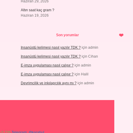
Haziran 29, 2026
Altın saat kaç gram ?
Haziran 19, 2026
Son yorumlar
Insanüstü kelimesi nasıl yazılır TDK ?
için
admin
Insanüstü kelimesi nasıl yazılır TDK ?
için
Cihan
E-imza uygulaması nasıl çalışır ?
için
admin
E-imza uygulaması nasıl çalışır ?
için
Halil
Devrimcilik ve inkılapçılık aynı mı ?
için
admin
 0 726
Telegram: @karabul