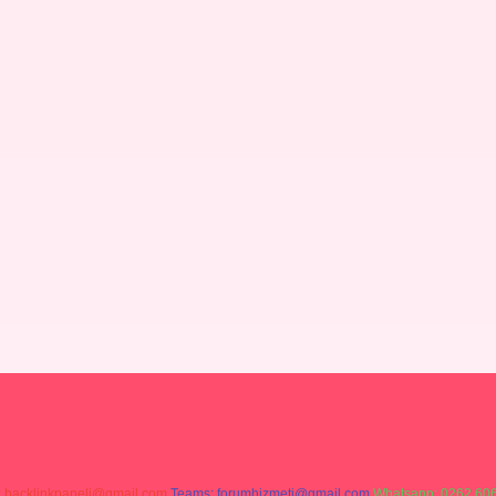
:
backlinkpaneli@gmail.com
Teams:
forumhizmeti@gmail.com
Whatsapp: 0262 606