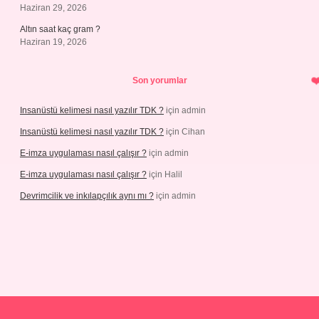
Haziran 29, 2026
Altın saat kaç gram ?
Haziran 19, 2026
Son yorumlar
Insanüstü kelimesi nasıl yazılır TDK ?
için
admin
Insanüstü kelimesi nasıl yazılır TDK ?
için
Cihan
E-imza uygulaması nasıl çalışır ?
için
admin
E-imza uygulaması nasıl çalışır ?
için
Halil
Devrimcilik ve inkılapçılık aynı mı ?
için
admin
ps://piabellaguncel.com/