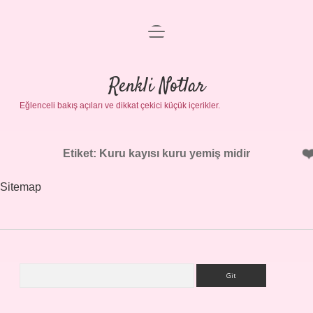
menüyü
Gizlilik Politikası
aç
Hakkımızda
Renkli Notlar
Yasal Uyarı
Eğlenceli bakış açıları ve dikkat çekici küçük içerikler.
Etiket:
Kuru kayısı kuru yemiş midir
Sitemap
Arama
Sidebar