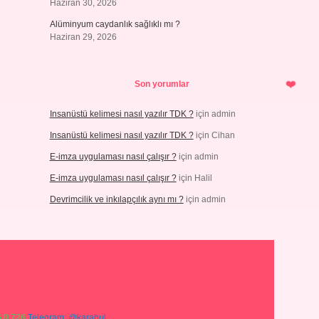
Haziran 30, 2026
Alüminyum caydanlık sağlıklı mı ?
Haziran 29, 2026
Son yorumlar
Insanüstü kelimesi nasıl yazılır TDK ?
için
admin
Insanüstü kelimesi nasıl yazılır TDK ?
için
Cihan
E-imza uygulaması nasıl çalışır ?
için
admin
E-imza uygulaması nasıl çalışır ?
için
Halil
Devrimcilik ve inkılapçılık aynı mı ?
için
admin
 0 726
Telegram: @karabul