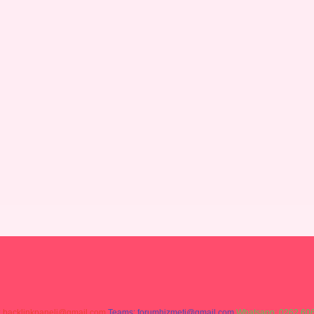
:
backlinkpaneli@gmail.com
Teams:
forumhizmeti@gmail.com
Whatsapp: 0262 606