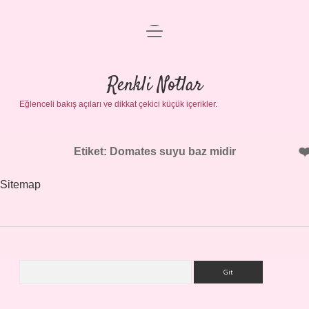
menüyü
Gizlilik Politikası
aç
Hakkımızda
Renkli Notlar
Yasal Uyarı
Eğlenceli bakış açıları ve dikkat çekici küçük içerikler.
Etiket:
Domates suyu baz midir
Sitemap
Arama
Sidebar