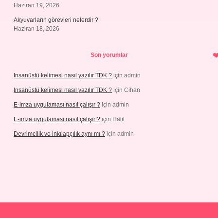
Haziran 19, 2026
Akyuvarların görevleri nelerdir ?
Haziran 18, 2026
Son yorumlar
Insanüstü kelimesi nasıl yazılır TDK ?
için
admin
Insanüstü kelimesi nasıl yazılır TDK ?
için
Cihan
E-imza uygulaması nasıl çalışır ?
için
admin
E-imza uygulaması nasıl çalışır ?
için
Halil
Devrimcilik ve inkılapçılık aynı mı ?
için
admin
ncel.com/