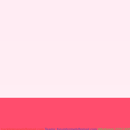
:
backlinkpaneli@gmail.com
Teams:
forumhizmeti@gmail.com
Whatsapp: 0262 606