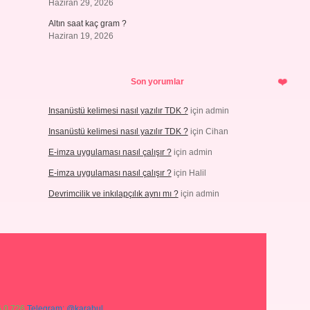
Haziran 29, 2026
Altın saat kaç gram ?
Haziran 19, 2026
Son yorumlar
Insanüstü kelimesi nasıl yazılır TDK ?
için
admin
Insanüstü kelimesi nasıl yazılır TDK ?
için
Cihan
E-imza uygulaması nasıl çalışır ?
için
admin
E-imza uygulaması nasıl çalışır ?
için
Halil
Devrimcilik ve inkılapçılık aynı mı ?
için
admin
 0 726
Telegram: @karabul