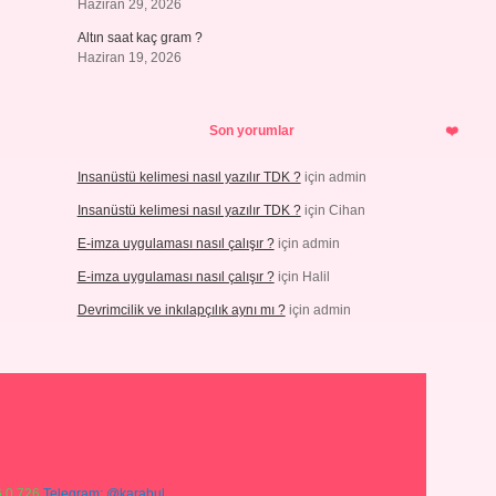
Haziran 29, 2026
Altın saat kaç gram ?
Haziran 19, 2026
Son yorumlar
Insanüstü kelimesi nasıl yazılır TDK ?
için
admin
Insanüstü kelimesi nasıl yazılır TDK ?
için
Cihan
E-imza uygulaması nasıl çalışır ?
için
admin
E-imza uygulaması nasıl çalışır ?
için
Halil
Devrimcilik ve inkılapçılık aynı mı ?
için
admin
 0 726
Telegram: @karabul