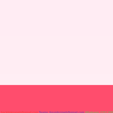
:
backlinkpaneli@gmail.com
Teams:
forumhizmeti@gmail.com
Whatsapp: 0262 606