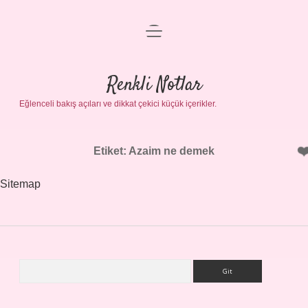
menüyü
Gizlilik Politikası
aç
Hakkımızda
Renkli Notlar
Yasal Uyarı
Eğlenceli bakış açıları ve dikkat çekici küçük içerikler.
Etiket:
Azaim ne demek
Sitemap
Arama
Sidebar