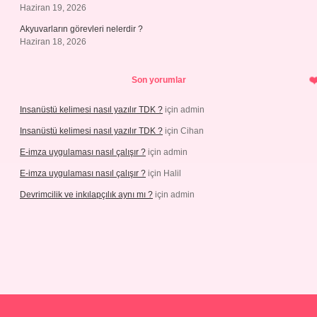
Haziran 19, 2026
Akyuvarların görevleri nelerdir ?
Haziran 18, 2026
Son yorumlar
Insanüstü kelimesi nasıl yazılır TDK ?
için
admin
Insanüstü kelimesi nasıl yazılır TDK ?
için
Cihan
E-imza uygulaması nasıl çalışır ?
için
admin
E-imza uygulaması nasıl çalışır ?
için
Halil
Devrimcilik ve inkılapçılık aynı mı ?
için
admin
ps://piabellaguncel.com/