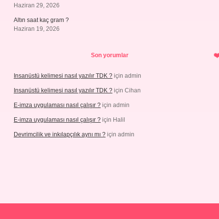
Haziran 29, 2026
Altın saat kaç gram ?
Haziran 19, 2026
Son yorumlar
Insanüstü kelimesi nasıl yazılır TDK ?
için
admin
Insanüstü kelimesi nasıl yazılır TDK ?
için
Cihan
E-imza uygulaması nasıl çalışır ?
için
admin
E-imza uygulaması nasıl çalışır ?
için
Halil
Devrimcilik ve inkılapçılık aynı mı ?
için
admin
cel.com/