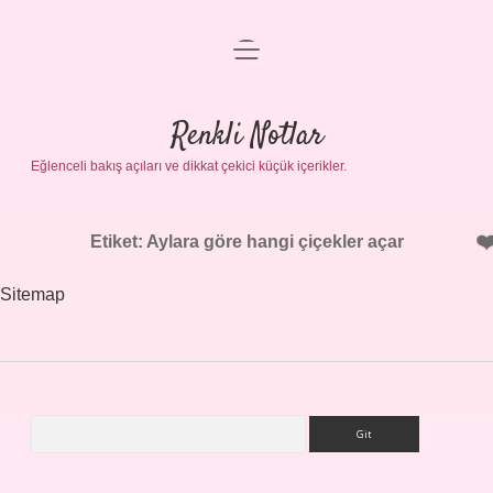
menüyü
Gizlilik Politikası
aç
Hakkımızda
Renkli Notlar
Yasal Uyarı
Eğlenceli bakış açıları ve dikkat çekici küçük içerikler.
Etiket:
Aylara göre hangi çiçekler açar
Sitemap
Arama
Sidebar