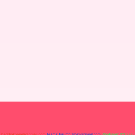
:
backlinkpaneli@gmail.com
Teams:
forumhizmeti@gmail.com
Whatsapp: 0262 606