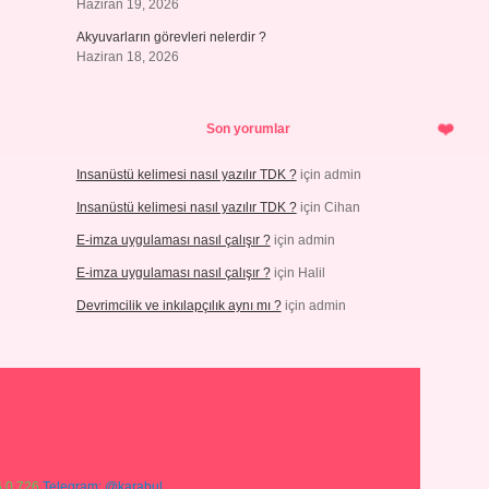
Haziran 19, 2026
Akyuvarların görevleri nelerdir ?
Haziran 18, 2026
Son yorumlar
Insanüstü kelimesi nasıl yazılır TDK ?
için
admin
Insanüstü kelimesi nasıl yazılır TDK ?
için
Cihan
E-imza uygulaması nasıl çalışır ?
için
admin
E-imza uygulaması nasıl çalışır ?
için
Halil
Devrimcilik ve inkılapçılık aynı mı ?
için
admin
 0 726
Telegram: @karabul