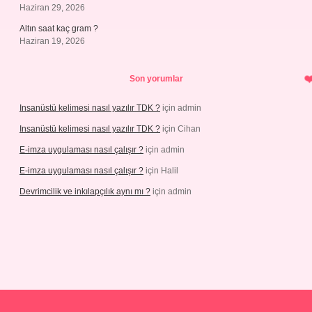
Haziran 29, 2026
Altın saat kaç gram ?
Haziran 19, 2026
Son yorumlar
Insanüstü kelimesi nasıl yazılır TDK ?
için
admin
Insanüstü kelimesi nasıl yazılır TDK ?
için
Cihan
E-imza uygulaması nasıl çalışır ?
için
admin
E-imza uygulaması nasıl çalışır ?
için
Halil
Devrimcilik ve inkılapçılık aynı mı ?
için
admin
tps://piabellaguncel.com/