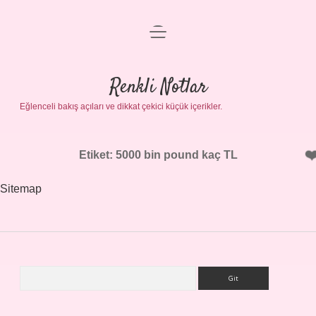
menüyü
Gizlilik Politikası
aç
Hakkımızda
Renkli Notlar
Yasal Uyarı
Eğlenceli bakış açıları ve dikkat çekici küçük içerikler.
Etiket:
5000 bin pound kaç TL
Sitemap
Arama
Sidebar