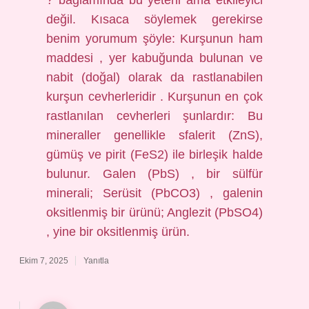
? bağlamında bu yeterli ama etkileyici
değil. Kısaca söylemek gerekirse
benim yorumum şöyle: Kurşunun ham
maddesi , yer kabuğunda bulunan ve
nabit (doğal) olarak da rastlanabilen
kurşun cevherleridir . Kurşunun en çok
rastlanılan cevherleri şunlardır: Bu
mineraller genellikle sfalerit (ZnS),
gümüş ve pirit (FeS2) ile birleşik halde
bulunur. Galen (PbS) , bir sülfür
minerali; Serüsit (PbCO3) , galenin
oksitlenmiş bir ürünü; Anglezit (PbSO4)
, yine bir oksitlenmiş ürün.
Ekim 7, 2025
Yanıtla