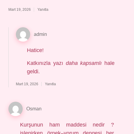
Mart 19, 2026
Yanıtla
admin
Hatice!
Katkınızla yazı
daha kapsamlı
hale
geldi.
Mart 19, 2026
Yanıtla
Osman
Kurşunun ham maddesi nedir ?
işlenirken örnek–yorum dengesi her