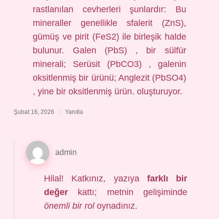
rastlanılan cevherleri şunlardır: Bu
mineraller genellikle sfalerit (ZnS),
gümüş ve pirit (FeS2) ile birleşik halde
bulunur. Galen (PbS) , bir sülfür
minerali; Serüsit (PbCO3) , galenin
oksitlenmiş bir ürünü; Anglezit (PbSO4)
, yine bir oksitlenmiş ürün. oluşturuyor.
Şubat 16, 2026
Yanıtla
admin
Hilal! Katkınız, yazıya
farklı bir
değer
kattı; metnin gelişiminde
önemli bir rol
oynadınız.