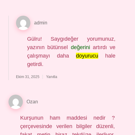
admin
Gülru! Saygıdeğer yorumunuz,
yazının bütünsel
değerini
artırdı ve
çalışmayı daha
doyurucu
hale
getirdi.
Ekim 31, 2025
Yanıtla
Ozan
Kurşunun ham maddesi nedir ?
çerçevesinde verilen bilgiler düzenli,
fakat metin biraz tekdüze ilerliyor.