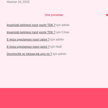
Haziran 18, 2026
Son yorumlar
Insanüstü kelimesi nasıl yazılır TDK ?
için
admin
Insanüstü kelimesi nasıl yazılır TDK ?
için
Cihan
E-imza uygulaması nasıl çalışır ?
için
admin
E-imza uygulaması nasıl çalışır ?
için
Halil
Devrimcilik ve inkılapçılık aynı mı ?
için
admin
el.com/