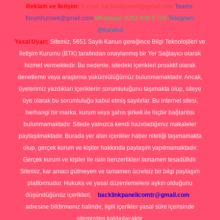
Reklam ve İletişim:
E-mail:
backlinkpaneli@gmail.com
Teams:
forumhizmeti@gmail.com
Whatsapp: 0262 606 0 726
Telegram:
@karabul
Yasal Uyarı:
Sitemiz, 5651 Sayılı Kanun gereğince Bilgi Teknolojileri ve
İletişim Kurumu (BTK) tarafından onaylanmış bir Yer Sağlayıcı olarak
hizmet vermektedir. Bu nedenle, sitedeki içerikleri proaktif olarak
denetleme veya araştırma yükümlülüğümüz bulunmamaktadır. Ancak,
üyelerimiz yazdıkları içeriklerin sorumluluğunu taşımakta olup, siteye
üye olarak bu sorumluluğu kabul etmiş sayılırlar. Bu internet sitesi,
herhangi bir marka, kurum veya şahıs şirketi ile hiçbir bağlantısı
bulunmamaktadır. Sitede yalnızca kendi hazırladığımız makaleler
paylaşılmaktadır. Burada yer alan içerikler haber niteliği taşımamakta
olup, gerçek kurum ve kişiler hakkında paylaşım yapılmamaktadır.
Gerçek kurum ve kişiler ile isim benzerlikleri tamamen tesadüfidir.
Sitemiz, kar amacı gütmeyen ve tamamen ücretsiz bir bilgi paylaşım
platformudur. Hukuka ve yasal düzenlemelere aykırı olduğunu
düşündüğünüz içerikleri,
backlinkpanelicomtr@gmail.com
adresine bildirmeniz halinde, ilgili içerikler yasal süre içerisinde
sitemizden kaldırılacaktır.