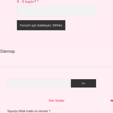
9 - 5 kaçtır?
*
Sitemap
Arama
Sidebar
Son Yazılar
Tapuda irtifak hakkı ne demek ?