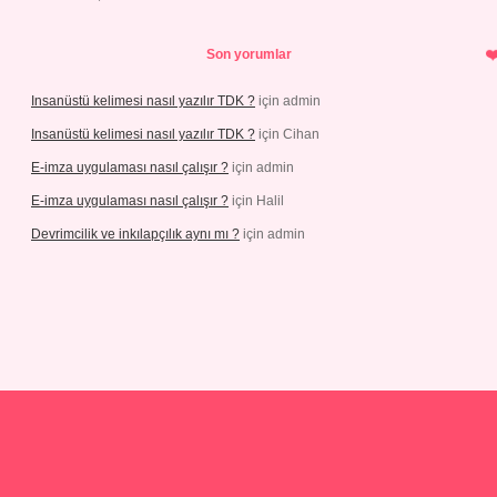
Son yorumlar
Insanüstü kelimesi nasıl yazılır TDK ?
için
admin
Insanüstü kelimesi nasıl yazılır TDK ?
için
Cihan
E-imza uygulaması nasıl çalışır ?
için
admin
E-imza uygulaması nasıl çalışır ?
için
Halil
Devrimcilik ve inkılapçılık aynı mı ?
için
admin
cel.com/