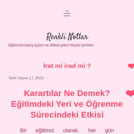
menüyü
Gizlilik Politikası
aç
Hakkımızda
Renkli Notlar
Yasal Uyarı
Eğlenceli bakış açıları ve dikkat çekici küçük içerikler.
İrat mi irad mi ?
Tarih: Kasım 17, 2025
Karartılar Ne Demek?
Eğitimdeki Yeri ve Öğrenme
Sürecindeki Etkisi
Bir eğitimci olarak, her gün