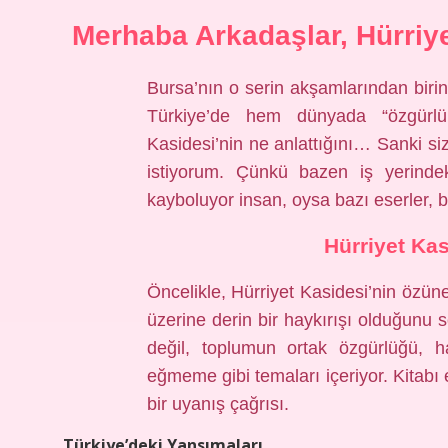
Merhaba Arkadaşlar, Hürriy
Bursa’nın o serin akşamlarından bir
Türkiye’de hem dünyada “özgürlük”
Kasidesi’nin ne anlattığını… Sanki s
istiyorum. Çünkü bazen iş yerindek
kayboluyor insan, oysa bazı eserler, b
Hürriyet Kas
Öncelikle, Hürriyet Kasidesi’nin özü
üzerine derin bir haykırışı olduğunu s
değil, toplumun ortak özgürlüğü, h
eğmeme gibi temaları içeriyor. Kitabı 
bir uyanış çağrısı.
Türkiye’deki Yansımaları