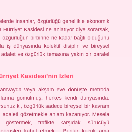
lerde insanlar, özgürlüğü genellikle ekonomik
ma Hürriyet Kasidesi ne anlatıyor diye sorarsak,
l özgürlüğün birbirine ne kadar bağlı olduğunu
ş dünyasında kolektif disiplin ve bireysel
 adalet ve özgürlük temasına yakın bir paralel
riyet Kasidesi’nin İzleri
 tramvayda veya akşam eve dönüşte metroda
onlarına gömülmüş, herkes kendi dünyasında.
rsunuz ki, özgürlük sadece bireysel bir kavram
e, adaleti gözetmekle anlam kazanıyor. Mesela
 göstermek, trafikte karşıdaki sürücüyü
 görüşleri kabul etmek… Bunlar küçük ama