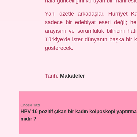
hâlâ güncelliğini koruyan bir manifes
Yani özetle arkadaşlar, Hürriyet K
sadece bir edebiyat eseri değil; h
arayışını ve sorumluluk bilincini hat
Türkiye’de ister dünyanın başka bir 
gösterecek.
Tarih:
Makaleler
Önceki Yazı
HPV 16 pozitif çıkan bir kadın kolposkopi yaptırmal
mıdır ?