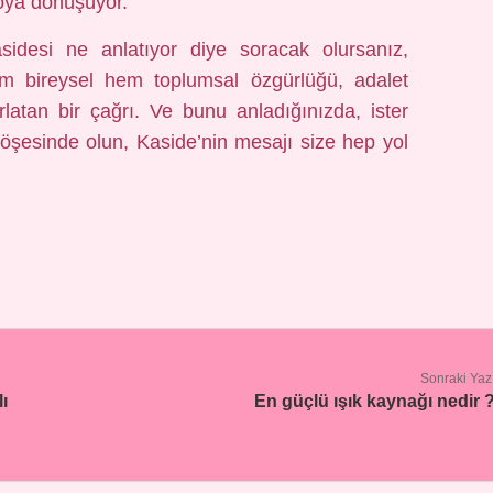
toya dönüşüyor.
asidesi ne anlatıyor diye soracak olursanız,
em bireysel hem toplumsal özgürlüğü, adalet
ırlatan bir çağrı. Ve bunu anladığınızda, ister
köşesinde olun, Kaside’nin mesajı size hep yol
Sonraki Yaz
ı
En güçlü ışık kaynağı nedir 