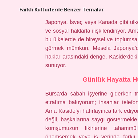
Farklı Kültürlerde Benzer Temalar
Japonya, İsveç veya Kanada gibi ülke
ve sosyal haklarla ilişkilendiriyor. A
bu ülkelerde de bireysel ve toplumsa
görmek mümkün. Mesela Japonya’da i
haklar arasındaki denge, Kaside’deki
sunuyor.
Günlük Hayatta Hür
Bursa’da sabah işyerine giderken
etrafıma bakıyorum; insanlar telef
Ama Kaside’yi hatırlayınca fark ediyo
değil, başkalarına saygı göstermekl
komşumuzun fikirlerine tahammül
önemsemek veya iş yerinde farklı