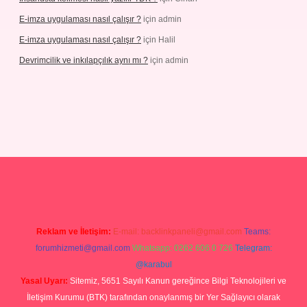
E-imza uygulaması nasıl çalışır ?
için
admin
E-imza uygulaması nasıl çalışır ?
için
Halil
Devrimcilik ve inkılapçılık aynı mı ?
için
admin
uncel.com/
Reklam ve İletişim:
E-mail:
backlinkpaneli@gmail.com
Teams:
forumhizmeti@gmail.com
Whatsapp: 0262 606 0 726
Telegram:
@karabul
Yasal Uyarı:
Sitemiz, 5651 Sayılı Kanun gereğince Bilgi Teknolojileri ve
İletişim Kurumu (BTK) tarafından onaylanmış bir Yer Sağlayıcı olarak