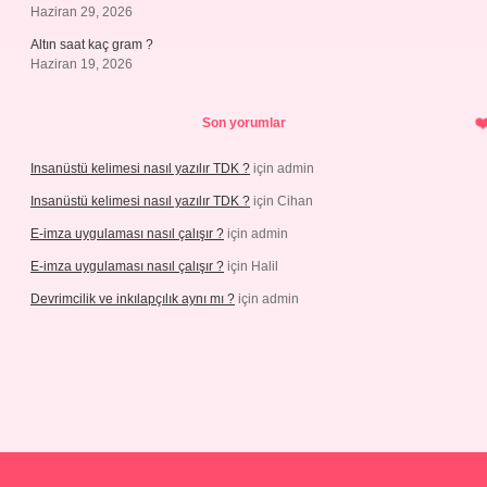
Haziran 29, 2026
Altın saat kaç gram ?
Haziran 19, 2026
Son yorumlar
Insanüstü kelimesi nasıl yazılır TDK ?
için
admin
Insanüstü kelimesi nasıl yazılır TDK ?
için
Cihan
E-imza uygulaması nasıl çalışır ?
için
admin
E-imza uygulaması nasıl çalışır ?
için
Halil
Devrimcilik ve inkılapçılık aynı mı ?
için
admin
ps://piabellaguncel.com/