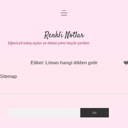
menüyü
Gizlilik Politikası
aç
Hakkımızda
Renkli Notlar
Yasal Uyarı
Eğlenceli bakış açıları ve dikkat çekici küçük içerikler.
Etiket:
Liman hangi dilden gelir
Sitemap
Arama
Sidebar