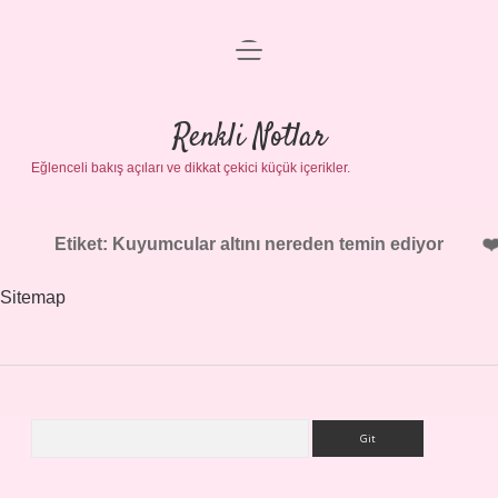
menüyü
Gizlilik Politikası
aç
Hakkımızda
Renkli Notlar
Yasal Uyarı
Eğlenceli bakış açıları ve dikkat çekici küçük içerikler.
Etiket:
Kuyumcular altını nereden temin ediyor
Sitemap
Arama
Sidebar