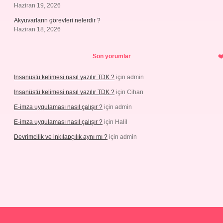
Haziran 19, 2026
Akyuvarların görevleri nelerdir ?
Haziran 18, 2026
Son yorumlar
Insanüstü kelimesi nasıl yazılır TDK ?
için
admin
Insanüstü kelimesi nasıl yazılır TDK ?
için
Cihan
E-imza uygulaması nasıl çalışır ?
için
admin
E-imza uygulaması nasıl çalışır ?
için
Halil
Devrimcilik ve inkılapçılık aynı mı ?
için
admin
iabellaguncel.com/