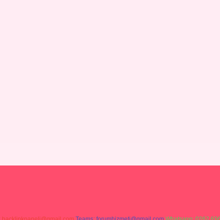
:
backlinkpaneli@gmail.com
Teams:
forumhizmeti@gmail.com
Whatsapp: 0262 606