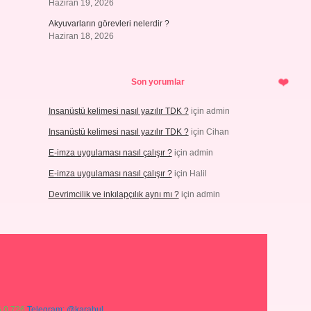
Haziran 19, 2026
Akyuvarların görevleri nelerdir ?
Haziran 18, 2026
Son yorumlar
Insanüstü kelimesi nasıl yazılır TDK ?
için
admin
Insanüstü kelimesi nasıl yazılır TDK ?
için
Cihan
E-imza uygulaması nasıl çalışır ?
için
admin
E-imza uygulaması nasıl çalışır ?
için
Halil
Devrimcilik ve inkılapçılık aynı mı ?
için
admin
 0 726
Telegram: @karabul