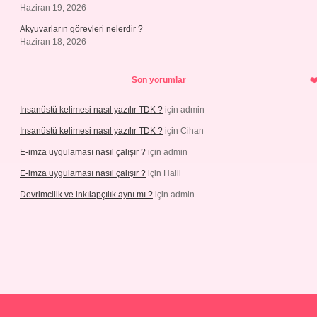
Haziran 19, 2026
Akyuvarların görevleri nelerdir ?
Haziran 18, 2026
Son yorumlar
Insanüstü kelimesi nasıl yazılır TDK ?
için
admin
Insanüstü kelimesi nasıl yazılır TDK ?
için
Cihan
E-imza uygulaması nasıl çalışır ?
için
admin
E-imza uygulaması nasıl çalışır ?
için
Halil
Devrimcilik ve inkılapçılık aynı mı ?
için
admin
iabellaguncel.com/