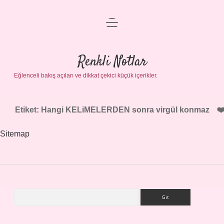
menüyü
Gizlilik Politikası
aç
Hakkımızda
Renkli Notlar
Yasal Uyarı
Eğlenceli bakış açıları ve dikkat çekici küçük içerikler.
Etiket:
Hangi KELiMELERDEN sonra virgül konmaz
Sitemap
Arama
Sidebar