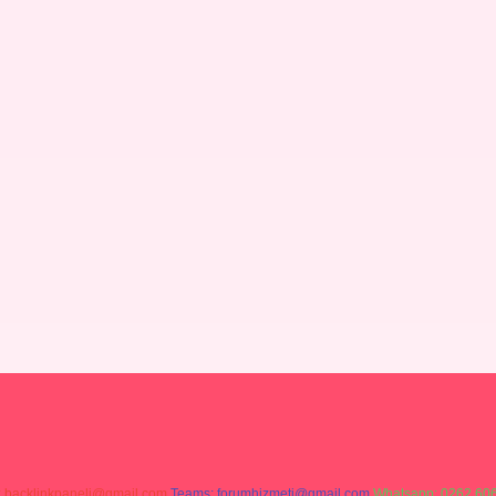
:
backlinkpaneli@gmail.com
Teams:
forumhizmeti@gmail.com
Whatsapp: 0262 606