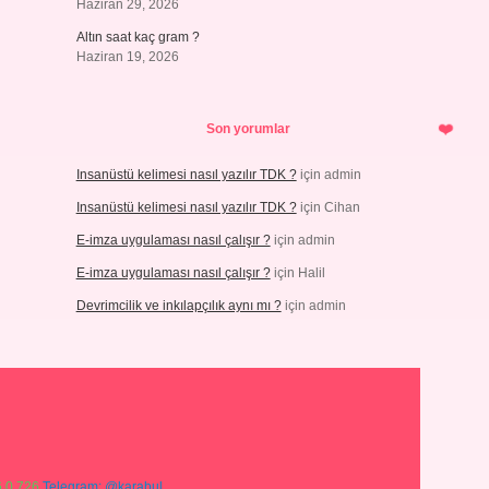
Haziran 29, 2026
Altın saat kaç gram ?
Haziran 19, 2026
Son yorumlar
Insanüstü kelimesi nasıl yazılır TDK ?
için
admin
Insanüstü kelimesi nasıl yazılır TDK ?
için
Cihan
E-imza uygulaması nasıl çalışır ?
için
admin
E-imza uygulaması nasıl çalışır ?
için
Halil
Devrimcilik ve inkılapçılık aynı mı ?
için
admin
 0 726
Telegram: @karabul