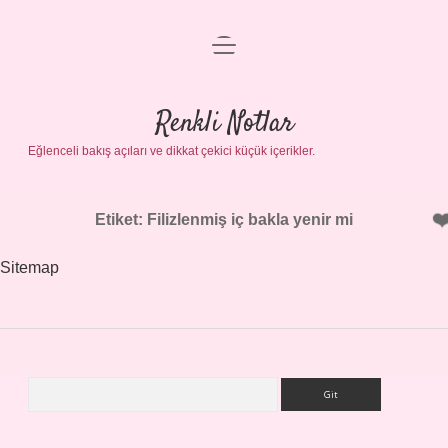
menüyü
Gizlilik Politikası
aç
Hakkımızda
Renkli Notlar
Yasal Uyarı
Eğlenceli bakış açıları ve dikkat çekici küçük içerikler.
Etiket:
Filizlenmiş iç bakla yenir mi
Sitemap
Arama
Sidebar