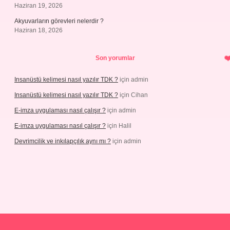
Haziran 19, 2026
Akyuvarların görevleri nelerdir ?
Haziran 18, 2026
Son yorumlar
Insanüstü kelimesi nasıl yazılır TDK ?
için
admin
Insanüstü kelimesi nasıl yazılır TDK ?
için
Cihan
E-imza uygulaması nasıl çalışır ?
için
admin
E-imza uygulaması nasıl çalışır ?
için
Halil
Devrimcilik ve inkılapçılık aynı mı ?
için
admin
ps://piabellaguncel.com/