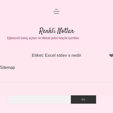
menüyü
Gizlilik Politikası
aç
Hakkımızda
Renkli Notlar
Yasal Uyarı
Eğlenceli bakış açıları ve dikkat çekici küçük içerikler.
Etiket:
Excel stdev s nedir
Sitemap
Arama
Sidebar