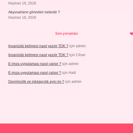
Haziran 19, 2026
Akyuvarların görevleri nelerdir ?
Haziran 18, 2026
Son yorumlar
Insanüstü kelimesi nasıl yazılır TDK ?
için
admin
Insanüstü kelimesi nasıl yazılır TDK ?
için
Cihan
E-imza uygulaması nasıl çalışır ?
için
admin
E-imza uygulaması nasıl çalışır ?
için
Halil
Devrimcilik ve inkılapçılık aynı mı ?
için
admin
ncel.com/