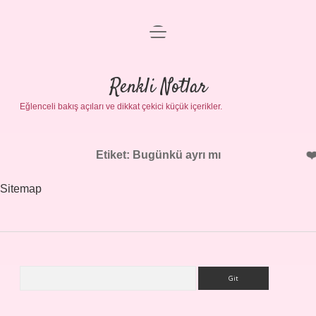
menüyü
Gizlilik Politikası
aç
Hakkımızda
Renkli Notlar
Yasal Uyarı
Eğlenceli bakış açıları ve dikkat çekici küçük içerikler.
Etiket:
Bugünkü ayrı mı
Sitemap
Arama
Sidebar