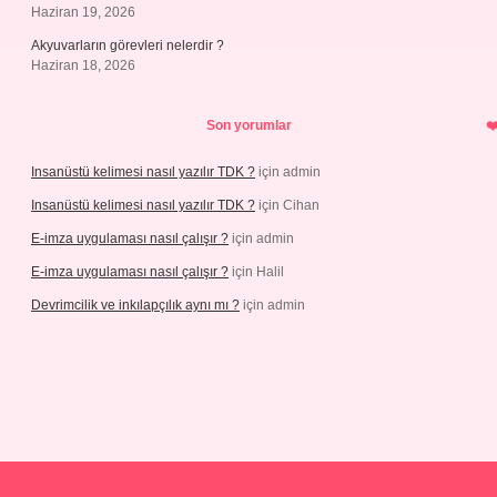
Haziran 19, 2026
Akyuvarların görevleri nelerdir ?
Haziran 18, 2026
Son yorumlar
Insanüstü kelimesi nasıl yazılır TDK ?
için
admin
Insanüstü kelimesi nasıl yazılır TDK ?
için
Cihan
E-imza uygulaması nasıl çalışır ?
için
admin
E-imza uygulaması nasıl çalışır ?
için
Halil
Devrimcilik ve inkılapçılık aynı mı ?
için
admin
ellaguncel.com/