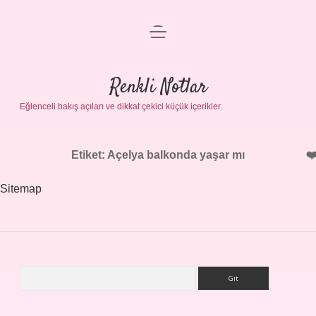
menüyü
Gizlilik Politikası
aç
Hakkımızda
Renkli Notlar
Yasal Uyarı
Eğlenceli bakış açıları ve dikkat çekici küçük içerikler.
Etiket:
Açelya balkonda yaşar mı
Sitemap
Arama
Sidebar