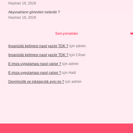
Haziran 19, 2026
Akyuvarların görevleri nelerdir ?
Haziran 18, 2026
Son yorumlar
Insanüstü kelimesi nasıl yazılır TDK ?
için
admin
Insanüstü kelimesi nasıl yazılır TDK ?
için
Cihan
E-imza uygulaması nasıl çalışır ?
için
admin
E-imza uygulaması nasıl çalışır ?
için
Halil
Devrimcilik ve inkılapçılık aynı mı ?
için
admin
ellaguncel.com/