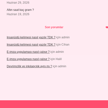
Haziran 29, 2026
Altın saat kaç gram ?
Haziran 19, 2026
Son yorumlar
Insanüstü kelimesi nasıl yazılır TDK ?
için
admin
Insanüstü kelimesi nasıl yazılır TDK ?
için
Cihan
E-imza uygulaması nasıl çalışır ?
için
admin
E-imza uygulaması nasıl çalışır ?
için
Halil
Devrimcilik ve inkılapçılık aynı mı ?
için
admin
piabellaguncel.com/