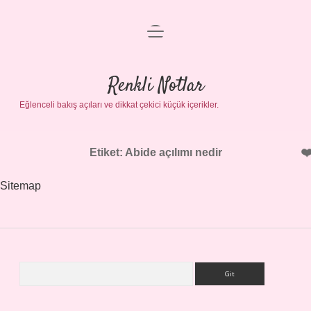
menüyü
Gizlilik Politikası
aç
Hakkımızda
Renkli Notlar
Yasal Uyarı
Eğlenceli bakış açıları ve dikkat çekici küçük içerikler.
Etiket:
Abide açılımı nedir
Sitemap
Arama
Sidebar